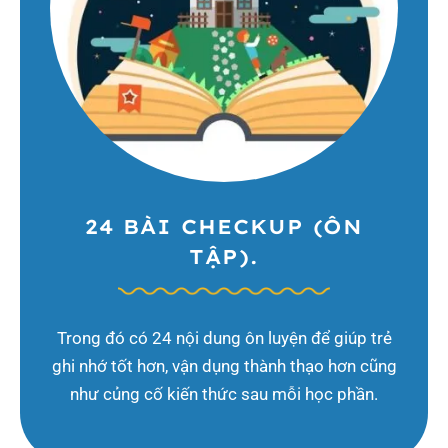
24 BÀI CHECKUP (ÔN
TẬP).
Trong đó có 24 nội dung ôn luyện để giúp trẻ
ghi nhớ tốt hơn, vận dụng thành thạo hơn cũng
như củng cố kiến thức sau mỗi học phần.