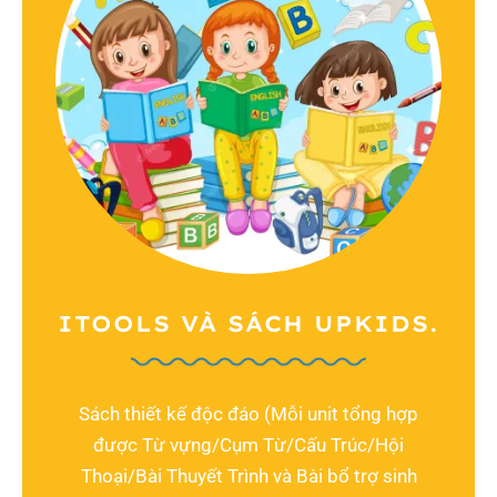
ITOOLS VÀ SÁCH UPKIDS.
Sách thiết kế độc đáo (Mỗi unit tổng hợp
được Từ vựng/Cụm Từ/Cấu Trúc/Hội
Thoại/Bài Thuyết Trình và Bài bổ trợ sinh