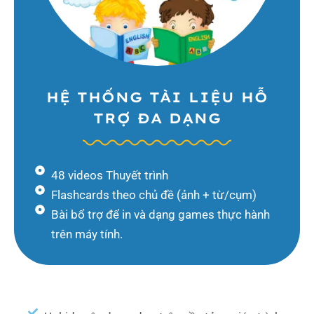
HỆ THỐNG TÀI LIỆU HỖ
TRỢ ĐA DẠNG
48 videos Thuyết trình
Flashcards theo chủ đề (ảnh + từ/cụm)
Bài bổ trợ để in và dạng games thực hành
trên máy tính.