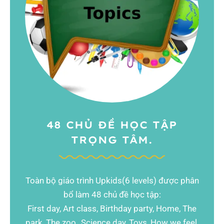
48 CHỦ ĐỀ HỌC TẬP
TRỌNG TÂM.
Toàn bộ giáo trình Upkids(6 levels) được phân
bổ làm 48 chủ đề học tập:
First day, Art class, Birthday party, Home, The
park, The zoo,, Science day, Toys, How we feel,