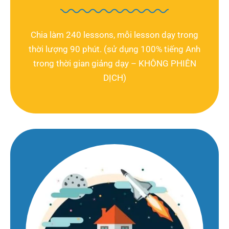
Chia làm 240 lessons, mỗi lesson dạy trong
thời lượng 90 phút. (sử dụng 100% tiếng Anh
trong thời gian giảng dạy – KHÔNG PHIÊN
DỊCH)