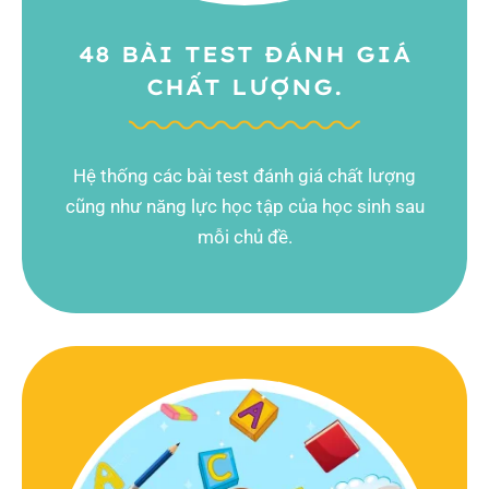
48 BÀI TEST ĐÁNH GIÁ
CHẤT LƯỢNG.
Hệ thống các bài test đánh giá chất lượng
cũng như năng lực học tập của học sinh sau
mỗi chủ đề.