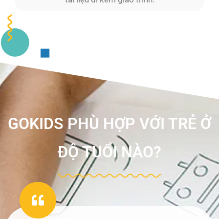
GOKIDS PHÙ HỢP VỚI TRẺ Ở
ĐỘ TUỔI NÀO?