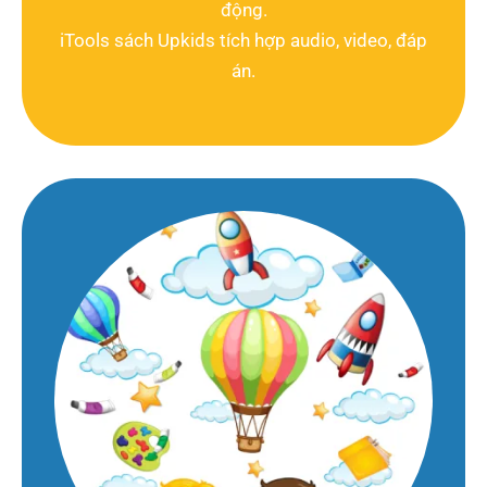
động.
iTools sách Upkids tích hợp audio, video, đáp
án.